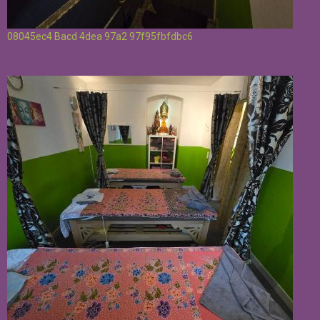
08045ec4 Bacd 4dea 97a2 97f95fbfdbc6