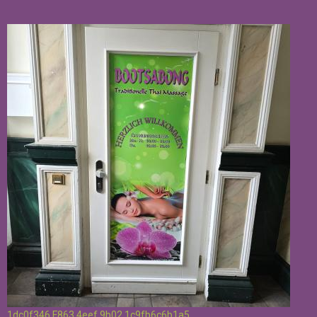
1dc0f346 F863 4eef 9b02 1c9fb6c6b1a5